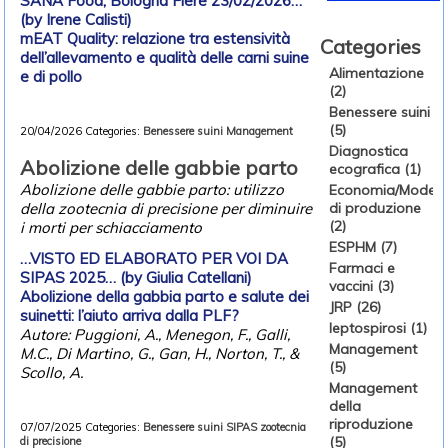
SANA Food, Bologna Fiere 23/02/2026…
(by Irene Calisti)
mEAT Quality: relazione tra estensività
Categories
dell’allevamento e qualità delle carni suine
Alimentazione
e di pollo
(2)
Benessere suini
(5)
20/04/2026
Categories:
Benessere suini
Management
Diagnostica
Abolizione delle gabbie parto
ecografica (1)
Abolizione delle gabbie parto: utilizzo
Economia/Modelli
di produzione
della zootecnia di precisione per diminuire
(2)
i morti per schiacciamento
ESPHM (7)
…VISTO ED ELABORATO PER VOI DA
Farmaci e
SIPAS 2025… (by Giulia Catellani)
vaccini (3)
Abolizione della gabbia parto e salute dei
JRP (26)
suinetti: l’aiuto arriva dalla PLF?
leptospirosi (1)
Autore: Puggioni, A., Menegon, F., Galli,
Management
M.C., Di Martino, G., Gan, H., Norton, T., &
(5)
Scollo, A.
Management
della
riproduzione
07/07/2025
Categories:
Benessere suini
SIPAS
zootecnia
(5)
di precisione