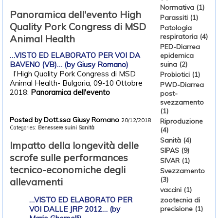
Normativa (1)
Panoramica dell'evento High
Parassiti (1)
Quality Pork Congress di MSD
Patologia
respiratoria (4)
Animal Health
PED-Diarrea
…VISTO ED ELABORATO PER VOI DA
epidemica
suina (2)
BAVENO (VB)… (by Giusy Romano)
l’High Quality Pork Congress di MSD
Probiotici (1)
Animal Health- Bulgaria, 09-10 Ottobre
PWD-Diarrea
2018:
Panoramica dell'evento
post-
svezzamento
(1)
Posted by Dott.ssa Giusy Romano
Riproduzione
20/12/2018
Categories:
Benessere suini
Sanità
(4)
Sanità (4)
Impatto della longevità delle
SIPAS (9)
scrofe sulle performances
SIVAR (1)
tecnico-economiche degli
Svezzamento
(3)
allevamenti
vaccini (1)
…VISTO ED ELABORATO PER
zootecnia di
precisione (1)
VOI DALLE JRP 2012… (by