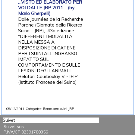
…VISTO ED ELABORATO PER
VOI DALLE JRP 2011… (by
Mario Gherpelli)
Dalle Journées de la Recherche
Porcine (Giornate della Ricerca
Suina – JRP), 43a edizione:
“DIFFERENTI MODALITÀ
NELLA MESSA A
DISPOSIZIONE DI CATENE
PER I SUINI ALL’INGRASSO:
IMPATTO SUL
COMPORTAMENTO E SULLE
LESIONI DEGLI ANIMALI ”
Relatori: Courboulay V. - IFIP
(Istituto Francese del Suino)
05/12/2011
Categories:
Benessere suini
JRP
Suivet
Suivet sas
P.IVA/CF 02391780356