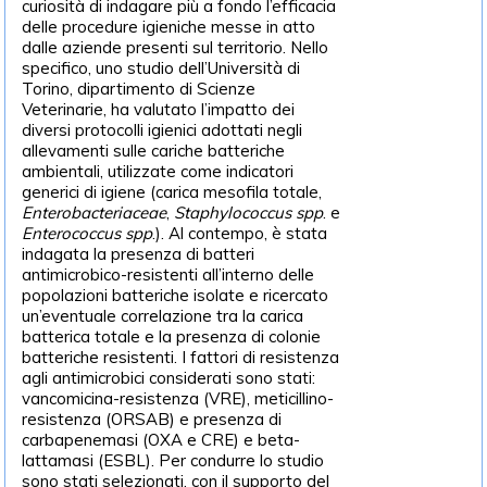
curiosità di indagare più a fondo l’efficacia
delle procedure igieniche messe in atto
dalle aziende presenti sul territorio. Nello
specifico, uno studio dell’Università di
Torino, dipartimento di Scienze
Veterinarie, ha valutato l’impatto dei
diversi protocolli igienici adottati negli
allevamenti sulle cariche batteriche
ambientali, utilizzate come indicatori
generici di igiene (carica mesofila totale,
Enterobacteriaceae
,
Staphylococcus spp
. e
Enterococcus spp
.). Al contempo, è stata
indagata la presenza di batteri
antimicrobico-resistenti all’interno delle
popolazioni batteriche isolate e ricercato
un’eventuale correlazione tra la carica
batterica totale e la presenza di colonie
batteriche resistenti. I fattori di resistenza
agli antimicrobici considerati sono stati:
vancomicina-resistenza (VRE), meticillino-
resistenza (ORSAB) e presenza di
carbapenemasi (OXA e CRE) e beta-
lattamasi (ESBL). Per condurre lo studio
sono stati selezionati, con il supporto del