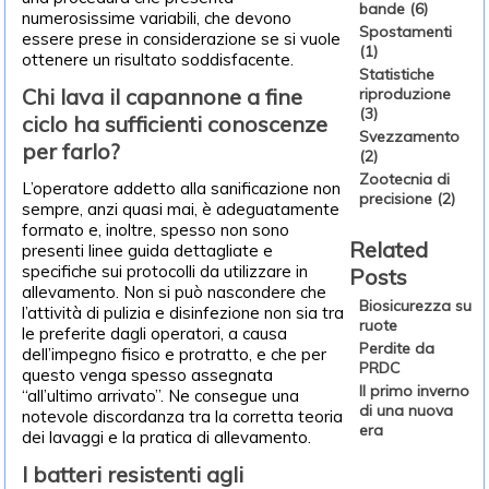
bande (6)
numerosissime variabili, che devono
Spostamenti
essere prese in considerazione se si vuole
(1)
ottenere un risultato soddisfacente.
Statistiche
Chi lava il capannone a fine
riproduzione
(3)
ciclo ha sufficienti conoscenze
Svezzamento
per farlo?
(2)
Zootecnia di
L’operatore addetto alla sanificazione non
precisione (2)
sempre, anzi quasi mai, è adeguatamente
formato e, inoltre, spesso non sono
Related
presenti linee guida dettagliate e
specifiche sui protocolli da utilizzare in
Posts
allevamento. Non si può nascondere che
Biosicurezza su
l’attività di pulizia e disinfezione non sia tra
ruote
le preferite dagli operatori, a causa
Perdite da
dell’impegno fisico e protratto, e che per
PRDC
questo venga spesso assegnata
Il primo inverno
“all’ultimo arrivato”. Ne consegue una
di una nuova
notevole discordanza tra la corretta teoria
era
dei lavaggi e la pratica di allevamento.
I batteri resistenti agli