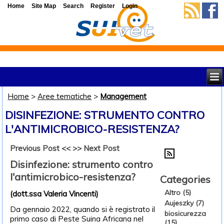
Home
Site Map
Search
Register
Login
Home
>
Aree tematiche
>
Management
DISINFEZIONE: STRUMENTO CONTRO
L'ANTIMICROBICO-RESISTENZA?
Previous Post <<
>> Next Post
Disinfezione: strumento contro
l'antimicrobico-resistenza?
Categories
Altro (5)
(dott.ssa Valeria Vincenti)
Aujeszky (7)
Da gennaio 2022, quando si è registrato il
biosicurezza
primo caso di Peste Suina Africana nel
(15)