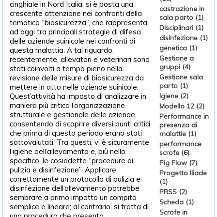
cinghiale in Nord Italia, si è posta una
castrazione in
crescente attenzione nei confronti della
sala parto (1)
tematica “biosicurezza”, che rappresenta
Disciplinari (1)
ad oggi tra principali strategie di difesa
disinfezione (1)
delle aziende suinicole nei confronti di
genetica (1)
questa malattia. A tal riguardo,
Gestione a
recentemente, allevatori e veterinari sono
gruppi (4)
stati coinvolti a tempo pieno nella
Gestione sala
revisione delle misure di biosicurezza da
parto (1)
mettere in atto nelle aziende suinicole.
Quest’attività ha imposto di analizzare in
Igiene (2)
maniera più critica l’organizzazione
Modello 12 (2)
strutturale e gestionale delle aziende,
Performance in
consentendo di scoprire diversi punti critici
presenza di
che prima di questo periodo erano stati
malattie (1)
sottovalutati. Tra questi, vi è sicuramente
performance
l’igiene dell’allevamento e, più nello
scrofe (6)
specifico, le cosiddette “procedure di
Pig Flow (7)
pulizia e disinfezione”. Applicare
Progetto Iliade
correttamente un protocollo di pulizia e
(1)
disinfezione dell’allevamento potrebbe
PRSS (2)
sembrare a primo impatto un compito
Scheda (1)
semplice e lineare; al contrario, si tratta di
Scrofe in
una procedura che presenta