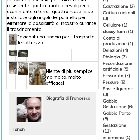
resistente, quattro ruote girevoli per lo
Castrazione (2)
scorrimento a terra, quattro ruote fisse
Cattura animali
installate agli angoli del pannello per
(3)
eliminare la possibilità di incastro durante
Cellulare (1)
il trascinamento.
classy farm (1)
Opzional: una cinghia per il trasporto
Costo di
dell’attrezzo.
produzione (1)
Deiezioni (4)
Etologia (7)
Fecondazione
artificiale (5)
Niente di più semplice,
Fessurato (7)
ma molto, molto
Fessure (5)
efficace!
Fosse liquame
(3)
Biografia di Francesco
Gabbia
Gestazione (6)
Gabbia Parto
(5)
Gestazione
Tonon
(11)
infermeria (1)