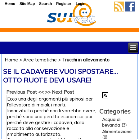
Home
Site Map
Search
Register
Login
Home
>
Aree tematiche
>
Trucchi in allevamento
SE IL CADAVERE VUOI SPOSTARE…
OTTO RUOTE DEVI USARE!
Previous Post <<
>> Next Post
Ecco una degli argomenti più spinosi per
l’allevatore di maiali: i morti.
Categories
Innanzitutto perché non li vorrebbe avere,
perché sono una perdita economica, poi
Acqua di
perché deve gestire i cadaveri, dalla
bevanda (3)
raccolta alla conservazione e
Alimentazione
smaltimento autorizzato.
(9)