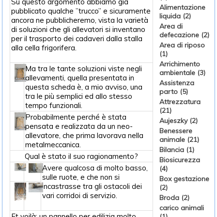
Su questo argomento abbiamo già
Alimentazione
pubblicato qualche ”trucco” e sicuramente
liquida (2)
ancora ne pubblicheremo, vista la varietà
Area di
di soluzioni che gli allevatori si inventano
defecazione (2)
per il trasporto dei cadaveri dalla stalla
Area di riposo
alla cella frigorifera.
(1)
Arrichimento
Ma tra le tante soluzioni viste negli
ambientale (3)
allevamenti, quella presentata in
Assistenza
questa scheda è, a mio avviso, una
parto (5)
tra le più semplici ed allo stesso
Attrezzatura
tempo funzionali.
(21)
Probabilmente perché è stata
Aujeszky (2)
pensata e realizzata da un neo-
Benessere
allevatore, che prima lavorava nella
animale (21)
metalmeccanica.
Bilancia (1)
Qual è stato il suo ragionamento?
Biosicurezza
Avere qualcosa di molto basso,
(4)
sulle ruote, e che non si
Box gestazione
incastrasse tra gli ostacoli dei
(2)
vari corridoi di servizio.
Broda (2)
carico animali
Et voilà: un pannello per edilizia molto
(1)