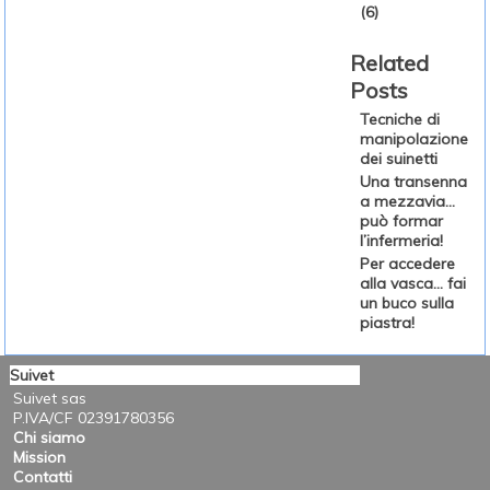
(6)
Related
Posts
Tecniche di
manipolazione
dei suinetti
Una transenna
a mezzavia…
può formar
l’infermeria!
Per accedere
alla vasca… fai
un buco sulla
piastra!
Suivet
Suivet sas
P.IVA/CF 02391780356
Chi siamo
Mission
Contatti