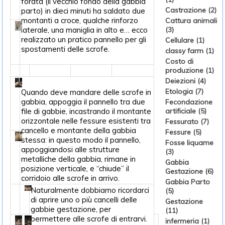
forata (il vecchio fondo della gabbia
Castrazione (2)
parto) in dieci minuti ha saldato due
montanti a croce, qualche rinforzo
Cattura animali
laterale, una maniglia in alto e… ecco
(3)
realizzato un pratico pannello per gli
Cellulare (1)
spostamenti delle scrofe.
classy farm (1)
Costo di
produzione (1)
Deiezioni (4)
Etologia (7)
Quando deve mandare delle scrofe in
gabbia, appoggia il pannello tra due
Fecondazione
file di gabbie, incastrando il montante
artificiale (5)
orizzontale nelle fessure esistenti tra
Fessurato (7)
cancello e montante della gabbia
Fessure (5)
stessa: in questo modo il pannello,
Fosse liquame
appoggiandosi alle strutture
(3)
metalliche della gabbia, rimane in
Gabbia
posizione verticale, e “chiude” il
Gestazione (6)
corridoio alle scrofe in arrivo.
Gabbia Parto
Naturalmente dobbiamo ricordarci
(5)
di aprire uno o più cancelli delle
Gestazione
gabbie gestazione, per
(11)
permettere alle scrofe di entrarvi.
infermeria (1)