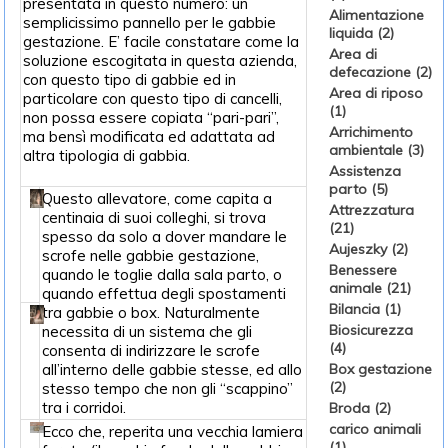
presentata in questo numero: un
Alimentazione
semplicissimo pannello per le gabbie
liquida (2)
gestazione. E’ facile constatare come la
Area di
soluzione escogitata in questa azienda,
defecazione (2)
con questo tipo di gabbie ed in
Area di riposo
particolare con questo tipo di cancelli,
(1)
non possa essere copiata “pari-pari”,
Arrichimento
ma bensì modificata ed adattata ad
ambientale (3)
altra tipologia di gabbia.
Assistenza
parto (5)
Questo allevatore, come capita a
Attrezzatura
centinaia di suoi colleghi, si trova
(21)
spesso da solo a dover mandare le
Aujeszky (2)
scrofe nelle gabbie gestazione,
Benessere
quando le toglie dalla sala parto, o
animale (21)
quando effettua degli spostamenti
Bilancia (1)
tra gabbie o box. Naturalmente
Biosicurezza
necessita di un sistema che gli
(4)
consenta di indirizzare le scrofe
all’interno delle gabbie stesse, ed allo
Box gestazione
(2)
stesso tempo che non gli “scappino”
tra i corridoi.
Broda (2)
carico animali
Ecco che, reperita una vecchia lamiera
(1)