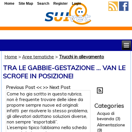
Home
Site Map
Search
Register
Login
Home
>
Aree tematiche
>
Trucchi in allevamento
TRA LE GABBIE-GESTAZIONE … VAN LE
SCROFE IN POSIZIONE!
Previous Post <<
>> Next Post
Come ho gia scritto in questa rubrica,
non è frequente trovare delle idee da
Categories
proporre sempre nuove ed originali:
infatti per risolvere lo stesso problema,
Acqua di
gli allevatori adottano soluzioni diverse,
bevanda (3)
non sempre “esportabili”.
Alimentazione
L’esempio tipico l’abbiamo nella scheda
(9)