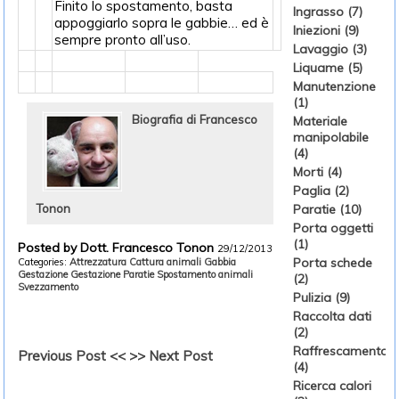
Finito lo spostamento, basta
Ingrasso (7)
appoggiarlo sopra le gabbie… ed è
Iniezioni (9)
sempre pronto all’uso.
Lavaggio (3)
Liquame (5)
Manutenzione
(1)
Biografia di Francesco
Materiale
manipolabile
(4)
Morti (4)
Paglia (2)
Tonon
Paratie (10)
Porta oggetti
(1)
Posted by Dott. Francesco Tonon
29/12/2013
Porta schede
Categories:
Attrezzatura
Cattura animali
Gabbia
Gestazione
Gestazione
Paratie
Spostamento animali
(2)
Svezzamento
Pulizia (9)
Raccolta dati
(2)
Raffrescamento
Previous Post <<
>> Next Post
(4)
Ricerca calori