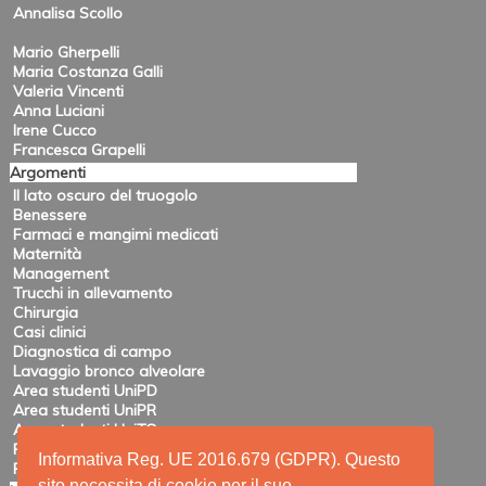
Annalisa Scollo
Mario Gherpelli
Maria Costanza Galli
Valeria Vincenti
Anna Luciani
Irene Cucco
Francesca Grapelli
Argomenti
Il lato oscuro del truogolo
Benessere
Farmaci e mangimi medicati
Maternità
Management
Trucchi in allevamento
Chirurgia
Casi clinici
Diagnostica di campo
Lavaggio bronco alveolare
Area studenti UniPD
Area studenti UniPR
Area studenti UniTO
Recensioni di eventi
Informativa Reg. UE 2016.679 (GDPR). Questo
Pubblicazioni e ricerca
sito necessita di cookie per il suo