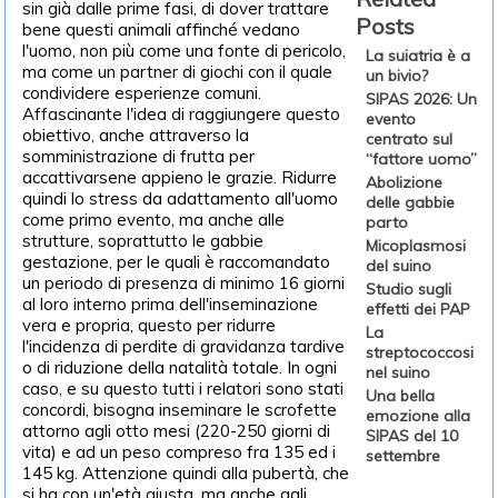
sin già dalle prime fasi, di dover trattare
Posts
bene questi animali affinché vedano
l'uomo, non più come una fonte di pericolo,
La suiatria è a
ma come un partner di giochi con il quale
un bivio?
condividere esperienze comuni.
SIPAS 2026: Un
Affascinante l'idea di raggiungere questo
evento
obiettivo, anche attraverso la
centrato sul
somministrazione di frutta per
“fattore uomo”
accattivarsene appieno le grazie. Ridurre
Abolizione
quindi lo stress da adattamento all'uomo
delle gabbie
come primo evento, ma anche alle
parto
strutture, soprattutto le gabbie
Micoplasmosi
gestazione, per le quali è raccomandato
del suino
un periodo di presenza di minimo 16 giorni
Studio sugli
al loro interno prima dell'inseminazione
effetti dei PAP
vera e propria, questo per ridurre
La
l'incidenza di perdite di gravidanza tardive
streptococcosi
o di riduzione della natalità totale. In ogni
nel suino
caso, e su questo tutti i relatori sono stati
Una bella
concordi, bisogna inseminare le scrofette
emozione alla
attorno agli otto mesi (220-250 giorni di
SIPAS del 10
vita) e ad un peso compreso fra 135 ed i
settembre
145 kg. Attenzione quindi alla pubertà, che
si ha con un'età giusta, ma anche agli