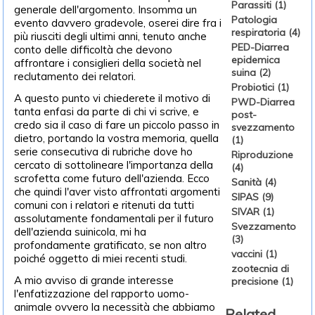
Parassiti (1)
generale dell'argomento. Insomma un
Patologia
evento davvero gradevole, oserei dire fra i
respiratoria (4)
più riusciti degli ultimi anni, tenuto anche
PED-Diarrea
conto delle difficoltà che devono
epidemica
affrontare i consiglieri della società nel
suina (2)
reclutamento dei relatori.
Probiotici (1)
A questo punto vi chiederete il motivo di
PWD-Diarrea
tanta enfasi da parte di chi vi scrive, e
post-
credo sia il caso di fare un piccolo passo in
svezzamento
dietro, portando la vostra memoria, quella
(1)
serie consecutiva di rubriche dove ho
Riproduzione
cercato di sottolineare l'importanza della
(4)
scrofetta come futuro dell'azienda. Ecco
Sanità (4)
che quindi l'aver visto affrontati argomenti
SIPAS (9)
comuni con i relatori e ritenuti da tutti
SIVAR (1)
assolutamente fondamentali per il futuro
Svezzamento
dell'azienda suinicola, mi ha
(3)
profondamente gratificato, se non altro
vaccini (1)
poiché oggetto di miei recenti studi.
zootecnia di
A mio avviso di grande interesse
precisione (1)
l'enfatizzazione del rapporto uomo-
animale ovvero la necessità che abbiamo
Related