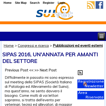
Home
Site Map
Search
Register
Login
Home
>
Congressi e ricerca
>
Pubblicazioni ed eventi esterni
SIPAS 2016, UN'ANNATA PER AMANTI
DEL SETTORE
Previous Post <<
>> Next Post
Difficilmente in passato mi sono espresso
sul meeting della SIPAS (Società Italiana
di Patologia ed Allevamento del Suino),
ma quest'anno, ne sento davvero il
bisogno. Come molti di voi lettori
sapranno, si tratta dell'evento per
veterinari, tecnici ed allevatori, di maggior