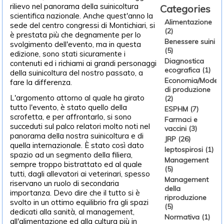
rilievo nel panorama della suinicoltura
Categories
scientifica nazionale. Anche quest'anno la
Alimentazione
sede del centro congressi di Montichiari, si
(2)
è prestata più che degnamente per lo
Benessere suini
svolgimento dell'evento, ma in questa
(5)
edizione, sono stati sicuramente i
Diagnostica
contenuti ed i richiami ai grandi personaggi
ecografica (1)
della suinicoltura del nostro passato, a
Economia/Modelli
fare la differenza.
di produzione
L'argomento attorno al quale ha girato
(2)
tutto l'evento, è stato quello della
ESPHM (7)
scrofetta, e per affrontarlo, si sono
Farmaci e
succeduti sul palco relatori molto noti nel
vaccini (3)
panorama della nostra suinicoltura e di
JRP (26)
quella internazionale. È stato così dato
leptospirosi (1)
spazio ad un segmento della filiera,
Management
sempre troppo bistrattato ed al quale
(5)
tutti, dagli allevatori ai veterinari, spesso
Management
riservano un ruolo di secondaria
della
importanza. Devo dire che il tutto si è
riproduzione
svolto in un ottimo equilibrio fra gli spazi
(5)
dedicati alla sanità, al management,
Normativa (1)
all'alimentazione ed alla cultura più in