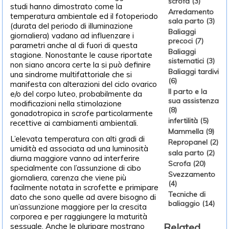
scrofa (3)
studi hanno dimostrato come la
Arredamento
temperatura ambientale ed il fotoperiodo
sala parto (3)
(durata del periodo di illuminazione
Baliaggi
giornaliera) vadano ad influenzare i
precoci (7)
parametri anche al di fuori di questa
Baliaggi
stagione. Nonostante le cause riportate
sistematici (3)
non siano ancora certe la si può definire
Baliaggi tardivi
una sindrome multifattoriale che si
(6)
manifesta con alterazioni del ciclo ovarico
Il parto e la
e/o del corpo luteo, probabilmente da
sua assistenza
modificazioni nella stimolazione
(8)
gonadotropica in scrofe particolarmente
infertilità (5)
recettive ai cambiamenti ambientali.
Mammella (9)
L’elevata temperatura con alti gradi di
Repropanel (2)
umidità ed associata ad una luminosità
sala parto (2)
diurna maggiore vanno ad interferire
Scrofa (20)
specialmente con l’assunzione di cibo
Svezzamento
giornaliera, carenza che viene più
(4)
facilmente notata in scrofette e primipare
Tecniche di
dato che sono quelle ad avere bisogno di
baliaggio (14)
un’assunzione maggiore per la crescita
corporea e per raggiungere la maturità
Related
sessuale. Anche le pluripare mostrano