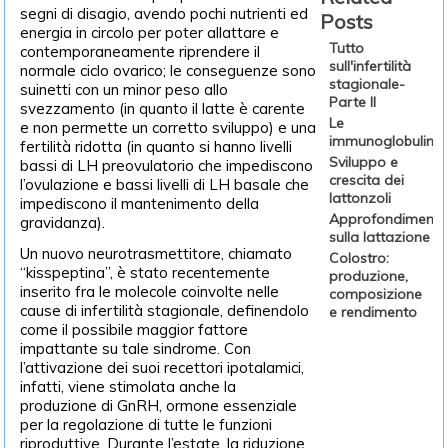
segni di disagio, avendo pochi nutrienti ed
Posts
energia in circolo per poter allattare e
Tutto
contemporaneamente riprendere il
sull'infertilità
normale ciclo ovarico; le conseguenze sono
stagionale-
suinetti con un minor peso allo
Parte II
svezzamento (in quanto il latte è carente
Le
e non permette un corretto sviluppo) e una
immunoglobuline
fertilità ridotta (in quanto si hanno livelli
Sviluppo e
bassi di LH preovulatorio che impediscono
crescita dei
l’ovulazione e bassi livelli di LH basale che
lattonzoli
impediscono il mantenimento della
Approfondimenti
gravidanza).
sulla lattazione
Un nuovo neurotrasmettitore, chiamato
Colostro:
“kisspeptina”, è stato recentemente
produzione,
inserito fra le molecole coinvolte nelle
composizione
cause di infertilità stagionale, definendolo
e rendimento
come il possibile maggior fattore
impattante su tale sindrome. Con
l’attivazione dei suoi recettori ipotalamici,
infatti, viene stimolata anche la
produzione di GnRH, ormone essenziale
per la regolazione di tutte le funzioni
riproduttive. Durante l’estate, la riduzione