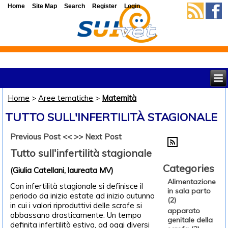
Home
Site Map
Search
Register
Login
Home
>
Aree tematiche
>
Maternità
TUTTO SULL'INFERTILITÀ STAGIONALE
Previous Post <<
>> Next Post
Tutto sull'infertilità stagionale
Categories
(Giulia Catellani, laureata MV)
Alimentazione
Con infertilità stagionale si definisce il
in sala parto
periodo da inizio estate ad inizio autunno
(2)
in cui i valori riproduttivi delle scrofe si
apparato
abbassano drasticamente. Un tempo
genitale della
definita infertilità estiva, ad oggi diversi