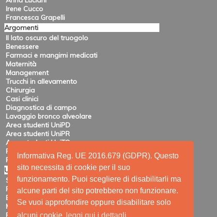
Anna Luciani
Irene Cucco
Francesca Grapelli
Argomenti
Il lato oscuro del truogolo
Benessere
Farmaci e mangimi medicati
Maternità
Management
Trucchi in allevamento
Chirurgia
Casi clinici
Diagnostica di campo
Lavaggio bronco alveolare
Area studenti UniPD
Area studenti UniPR
Area studenti UniTO
Recensioni di eventi
Informativa Reg. UE 2016.679 (GDPR). Questo
Pubblicazioni e ricerca
sito necessita di cookie per il suo
Utility
funzionamento. Puoi scegliere di disabilitarli ma
Siti amici
Ricerca
alcune parti del sito potrebbero non funzionare.
Elenco feed
Se vuoi approfondire oppure disabilitare solo
Mappa del sito
Registrazione
alcuni cookie
leggi qui i dettagli.