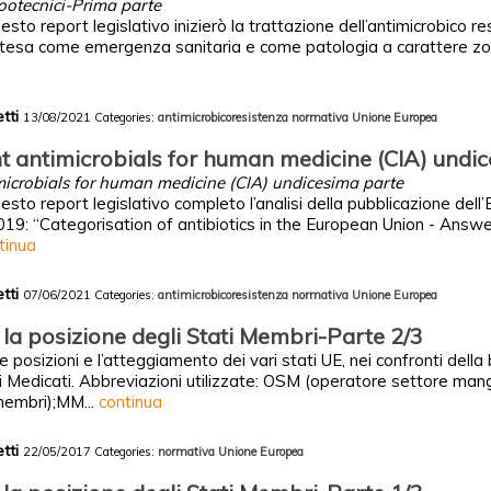
ootecnici-Prima parte
esto report legislativo inizierò la trattazione dell’antimicrobico re
 intesa come emergenza sanitaria e come patologia a carattere z
etti
13/08/2021
Categories:
antimicrobicoresistenza
normativa
Unione Europea
nt antimicrobials for human medicine (CIA) undi
imicrobials for human medicine (CIA) undicesima parte
uesto report legislativo completo l’analisi della pubblicazione de
19: “Categorisation of antibiotics in the European Union - Answe
tinua
etti
07/06/2021
Categories:
antimicrobicoresistenza
normativa
Unione Europea
la posizione degli Stati Membri-Parte 2/3
e posizioni e l’atteggiamento dei vari stati UE, nei confronti della
Medicati. Abbreviazioni utilizzate: OSM (operatore settore mang
membri);MM...
continua
etti
22/05/2017
Categories:
normativa
Unione Europea