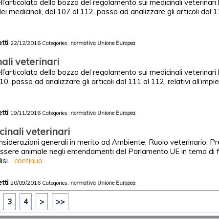
l’articolato della bozza del regolamento sui medicinali veterinari l
ei medicinali, dal 107 al 112, passo ad analizzare gli articoli dal 11
etti
22/12/2016
Categories:
normativa
Unione Europea
ali veterinari
l’articolato della bozza del regolamento sui medicinali veterinari 
10, passo ad analizzare gli articoli dal 111 al 112, relativi all’impie
etti
19/11/2016
Categories:
normativa
Unione Europea
inali veterinari
siderazioni generali in merito ad Ambiente, Ruolo veterinario, Pr
sere animale negli emendamenti del Parlamento UE in tema di
si...
continua
etti
20/09/2016
Categories:
normativa
Unione Europea
3
4
>
>>