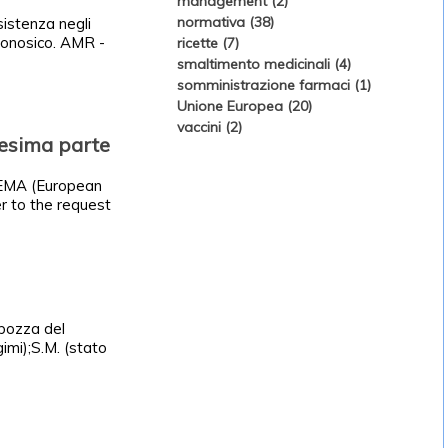
management (2)
normativa (38)
sistenza negli
oonosico. AMR -
ricette (7)
smaltimento medicinali (4)
somministrazione farmaci (1)
Unione Europea (20)
vaccini (2)
cesima parte
ll’EMA (European
r to the request
 bozza del
imi);S.M. (stato