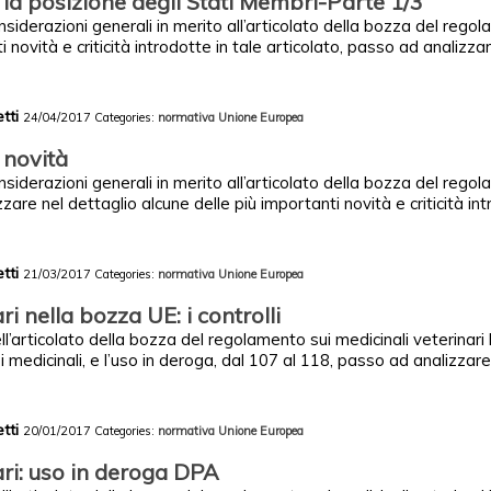
la posizione degli Stati Membri-Parte 1/3
siderazioni generali in merito all’articolato della bozza del reg
i novità e criticità introdotte in tale articolato, passo ad analizzare
etti
24/04/2017
Categories:
normativa
Unione Europea
 novità
siderazioni generali in merito all’articolato della bozza del reg
are nel dettaglio alcune delle più importanti novità e criticità intr
etti
21/03/2017
Categories:
normativa
Unione Europea
ri nella bozza UE: i controlli
l’articolato della bozza del regolamento sui medicinali veterinari l
i medicinali, e l’uso in deroga, dal 107 al 118, passo ad analizzare 
etti
20/01/2017
Categories:
normativa
Unione Europea
ari: uso in deroga DPA