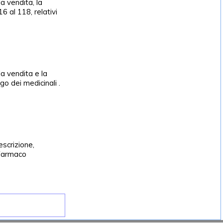
a vendita, la
6 al 118, relativi
la vendita e la
go dei medicinali .
escrizione,
 farmaco