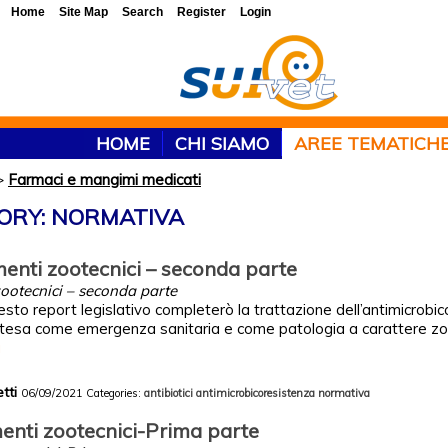
Home
Site Map
Search
Register
Login
HOME
CHI SIAMO
AREE TEMATICH
>
Farmaci e mangimi medicati
GORY: NORMATIVA
menti zootecnici – seconda parte
ootecnici – seconda parte
esto report legislativo completerò la trattazione dell’antimicrobic
intesa come emergenza sanitaria e come patologia a carattere z
a
etti
06/09/2021
Categories:
antibiotici
antimicrobicoresistenza
normativa
enti zootecnici-Prima parte