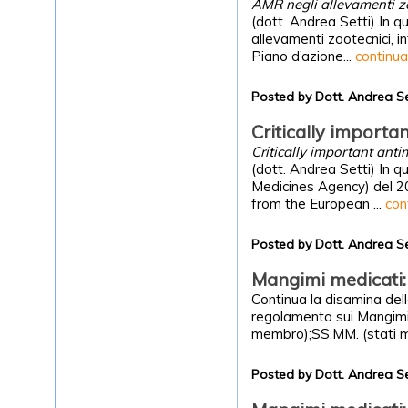
AMR negli allevamenti z
(dott. Andrea Setti) In qu
allevamenti zootecnici,
Piano d’azione...
continua
Posted by Dott. Andrea S
Critically importa
Critically important ant
(dott. Andrea Setti) In q
Medicines Agency) del 20
from the European ...
con
Posted by Dott. Andrea S
Mangimi medicati: 
Continua la disamina dell
regolamento sui Mangimi 
membro);SS.MM. (stati 
Posted by Dott. Andrea S