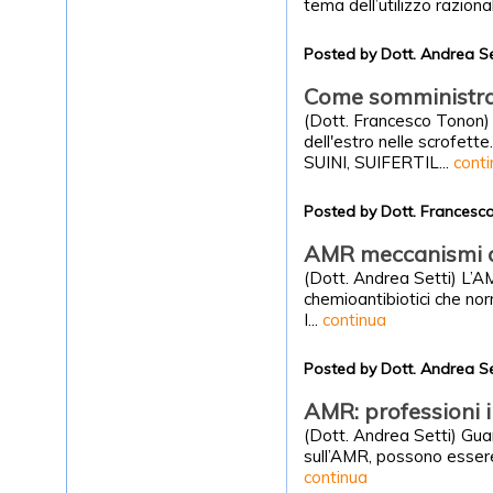
tema dell’utilizzo raziona
Posted by Dott. Andrea S
Come somministrare
(Dott. Francesco Tonon) I
dell'estro nelle scrofe
SUINI, SUIFERTIL...
cont
Posted by Dott. Frances
AMR meccanismi d
(Dott. Andrea Setti) L’AM
chemioantibiotici che nor
I...
continua
Posted by Dott. Andrea S
AMR: professioni i
(Dott. Andrea Setti) Guar
sull’AMR, possono essere c
continua