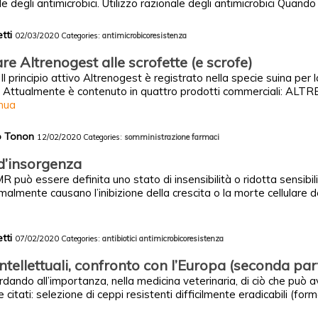
le degli antimicrobici. Utilizzo razionale degli antimicrobici Quando 
etti
02/03/2020
Categories:
antimicrobicoresistenza
 Altrenogest alle scrofette (e scrofe)
l principio attivo Altrenogest è registrato nella specie suina per 
tte. Attualmente è contenuto in quattro prodotti commerciali: 
inua
co Tonon
12/02/2020
Categories:
somministrazione farmaci
’insorgenza
R può essere definita uno stato di insensibilità o ridotta sensibili
malmente causano l’inibizione della crescita o la morte cellulare 
etti
07/02/2020
Categories:
antibiotici
antimicrobicoresistenza
ntellettuali, confronto con l’Europa (seconda par
dando all’importanza, nella medicina veterinaria, di ciò che può a
itati: selezione di ceppi resistenti difficilmente eradicabili (forme