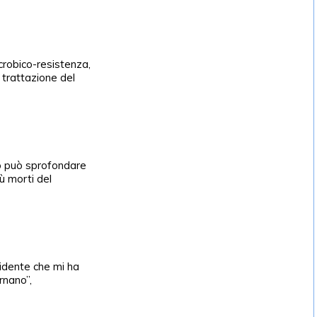
)
crobico-resistenza,
a trattazione del
do può sprofondare
ù morti del
cidente che mi ha
rnano”,