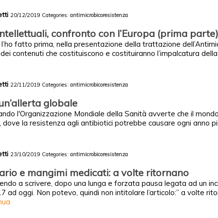
etti
20/12/2019
Categories:
antimicrobicoresistenza
ntellettuali, confronto con l’Europa (prima parte
l’ho fatto prima, nella presentazione della trattazione dell’Antimi
i dei contenuti che costituiscono e costituiranno l’impalcatura dell
etti
22/11/2019
Categories:
antimicrobicoresistenza
un’allerta globale
ando l'Organizzazione Mondiale della Sanità avverte che il mon
a, dove la resistenza agli antibiotici potrebbe causare ogni anno pi
etti
23/10/2019
Categories:
antimicrobicoresistenza
ario e mangimi medicati: a volte ritornano
rendo a scrivere, dopo una lunga e forzata pausa legata ad un in
ad oggi. Non potevo, quindi non intitolare l’articolo:” a volte rito
nua