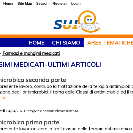
Home
Site Map
Search
Register
Login
HOME
CHI SIAMO
AREE TEMATICH
>
Farmaci e mangimi medicati
IMI MEDICATI-ULTIMI ARTICOLI
icrobica seconda parte
presente lavoro, concludo la trattazione della terapia antimicrobic
ne degli antimicrobici, il tema delle Classi di antimicrobici ed il 
inua
etti
04/04/2020
Categories:
antimicrobicoresistenza
icrobica prima parte
presente lavoro inizierò la trattazione della terapia antimicrobica