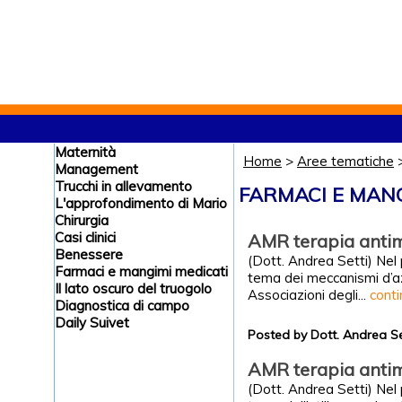
Maternità
Home
>
Aree tematiche
Management
Trucchi in allevamento
FARMACI E MANG
L'approfondimento di Mario
Chirurgia
Casi clinici
AMR terapia antim
Benessere
(Dott. Andrea Setti) Nel 
Farmaci e mangimi medicati
tema dei meccanismi d’azio
Il lato oscuro del truogolo
Associazioni degli...
cont
Diagnostica di campo
Daily Suivet
Posted by Dott. Andrea S
AMR terapia antim
(Dott. Andrea Setti) Nel 