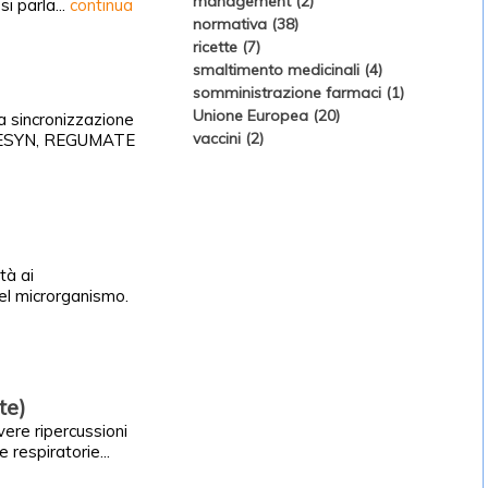
management (2)
si parla...
continua
normativa (38)
ricette (7)
smaltimento medicinali (4)
somministrazione farmaci (1)
Unione Europea (20)
la sincronizzazione
vaccini (2)
ALTRESYN, REGUMATE
tà ai
del microrganismo.
te)
vere ripercussioni
 respiratorie...