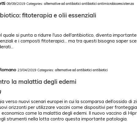
etti
09/09/2019
Categories:
alternative ad antibiotici
antibiotici
antimicrobicoresistenza
biotico: fitoterapia e olii essenziali
quale si punta a ridurre l'uso dell'antibiotico, diventa importante 
ssenziali e i composti fitoterapici... ma tra questi bisogna saper sce
rati...
y Romano
23/04/2019
Categories:
alternative ad antibiotici
antibiotici
tro la malattia degli edemi
)
gia verso nuovi scenari europei in cui la scomparsa dell’ossido di z
uovi orizzonti per utilizzare vaccini come dispositivi per fronteggi
 economico come la malattia degli edemi. Il nuovo vaccino di Hipra
degli strumenti nella lotta contro questa importante patologia.