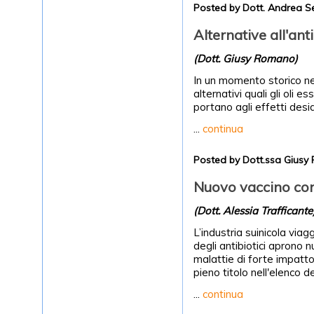
Posted by Dott. Andrea S
Alternative all'anti
(Dott. Giusy Romano)
In un momento storico nel 
alternativi quali gli oli e
portano agli effetti deside
...
continua
Posted by Dott.ssa Gius
Nuovo vaccino con
(Dott. Alessia Trafficante
L’industria suinicola viag
degli antibiotici aprono n
malattie di forte impatto
pieno titolo nell'elenco 
...
continua