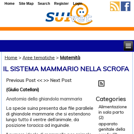
Home
Site Map
Search
Register
Login
Home
>
Aree tematiche
>
Maternità
IL SISTEMA MAMMARIO NELLA SCROFA
Previous Post <<
>> Next Post
(Giulia Catellani)
Categories
Anatomia della ghiandola mammaria
Alimentazione
La specie suina presenta due file parallele
in sala parto
di ghiandole mammarie che si estendono
(2)
lungo tutto il ventre dell’animale, da
apparato
posizione toracica ad inguinale.
genitale della