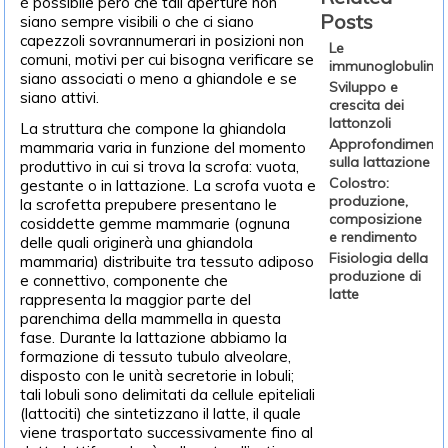
è possibile però che tali aperture non
Posts
siano sempre visibili o che ci siano
capezzoli sovrannumerari in posizioni non
Le
comuni, motivi per cui bisogna verificare se
immunoglobuline
siano associati o meno a ghiandole e se
Sviluppo e
siano attivi.
crescita dei
lattonzoli
La struttura che compone la ghiandola
Approfondimenti
mammaria varia in funzione del momento
sulla lattazione
produttivo in cui si trova la scrofa: vuota,
Colostro:
gestante o in lattazione. La scrofa vuota e
produzione,
la scrofetta prepubere presentano le
composizione
cosiddette gemme mammarie (ognuna
e rendimento
delle quali originerà una ghiandola
Fisiologia della
mammaria) distribuite tra tessuto adiposo
produzione di
e connettivo, componente che
latte
rappresenta la maggior parte del
parenchima della mammella in questa
fase. Durante la lattazione abbiamo la
formazione di tessuto tubulo alveolare,
disposto con le unità secretorie in lobuli;
tali lobuli sono delimitati da cellule epiteliali
(lattociti) che sintetizzano il latte, il quale
viene trasportato successivamente fino al