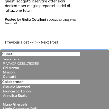
questi soggetti, riservare attenzioni
dedicate per meglio prepararli ai cicli di
lattazione futuri.
Posted by Giulia Catellani
30/09/2023
Categories:
Mammella
Previous Post <<
>> Next Post
Suivet
Suivet sas
P.IVA/CF 02391780356
Chi siamo
Mission
Contatti
Collaboratori
Claudio Mazzoni
Francesco Tonon
Annalisa Scollo
Mario Gherpelli
Maria Costanza Galli