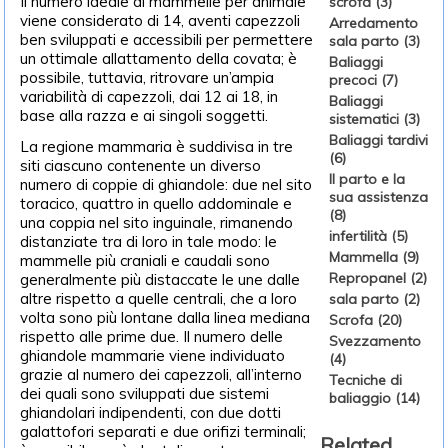
Il numero ideale di mammelle per animale
scrofa (3)
viene considerato di 14, aventi capezzoli
Arredamento
ben sviluppati e accessibili per permettere
sala parto (3)
un ottimale allattamento della covata; è
Baliaggi
possibile, tuttavia, ritrovare un’ampia
precoci (7)
variabilità di capezzoli, dai 12 ai 18, in
Baliaggi
base alla razza e ai singoli soggetti.
sistematici (3)
Baliaggi tardivi
La regione mammaria è suddivisa in tre
(6)
siti ciascuno contenente un diverso
Il parto e la
numero di coppie di ghiandole: due nel sito
sua assistenza
toracico, quattro in quello addominale e
(8)
una coppia nel sito inguinale, rimanendo
infertilità (5)
distanziate tra di loro in tale modo: le
Mammella (9)
mammelle più craniali e caudali sono
Repropanel (2)
generalmente più distaccate le une dalle
altre rispetto a quelle centrali, che a loro
sala parto (2)
volta sono più lontane dalla linea mediana
Scrofa (20)
rispetto alle prime due. Il numero delle
Svezzamento
ghiandole mammarie viene individuato
(4)
grazie al numero dei capezzoli, all’interno
Tecniche di
dei quali sono sviluppati due sistemi
baliaggio (14)
ghiandolari indipendenti, con due dotti
galattofori separati e due orifizi terminali;
Related