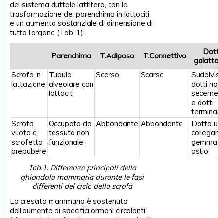
del sistema duttale lattifero, con la
trasformazione del parenchima in lattociti
e un aumento sostanziale di dimensione di
tutto l’organo (Tab. 1).
Dott
Parenchima
T.Adiposo
T.Connettivo
galatto
Scrofa in
Tubulo
Scarso
Scarso
Suddivis
lattazione
alveolare con
dotti n
lattociti
secerne
e dotti
terminal
Scrofa
Occupato da
Abbondante
Abbondante
Dotto u
vuota o
tessuto non
collega
scrofetta
funzionale
gemma
prepubere
ostio
Tab.1. Differenze principali della
ghiandola mammaria durante le fasi
differenti del ciclo della scrofa
La crescita mammaria è sostenuta
dall’aumento di specifici ormoni circolanti