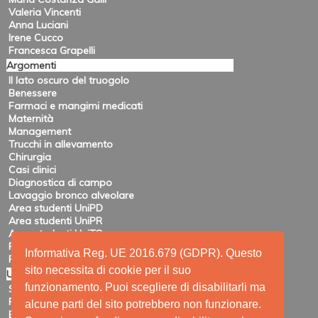
Valeria Vincenti
Anna Luciani
Irene Cucco
Francesca Grapelli
Argomenti
Il lato oscuro del truogolo
Benessere
Farmaci e mangimi medicati
Maternità
Management
Trucchi in allevamento
Chirurgia
Casi clinici
Diagnostica di campo
Lavaggio bronco alveolare
Area studenti UniPD
Area studenti UniPR
Area studenti UniTO
Recensioni di eventi
Informativa Reg. UE 2016.679 (GDPR). Questo
Pubblicazioni e ricerca
sito necessita di cookie per il suo
Utility
funzionamento. Puoi scegliere di disabilitarli ma
Siti amici
Ricerca
alcune parti del sito potrebbero non funzionare.
Elenco feed