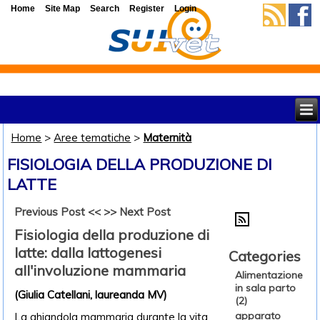
Home
Site Map
Search
Register
Login
Home
>
Aree tematiche
>
Maternità
FISIOLOGIA DELLA PRODUZIONE DI
LATTE
Previous Post <<
>> Next Post
Fisiologia della produzione di
latte: dalla lattogenesi
Categories
all'involuzione mammaria
Alimentazione
in sala parto
(Giulia Catellani, laureanda MV)
(2)
apparato
La ghiandola mammaria durante la vita