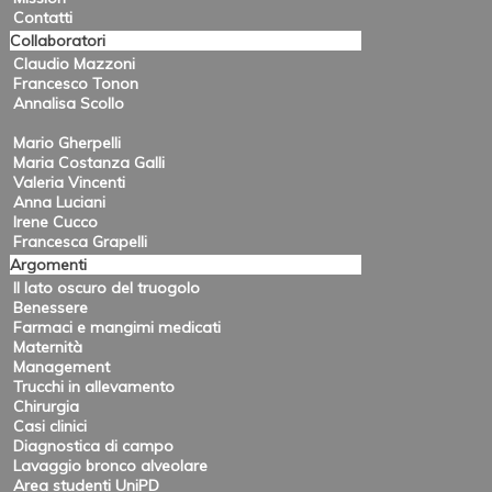
Contatti
Collaboratori
Claudio Mazzoni
Francesco Tonon
Annalisa Scollo
Mario Gherpelli
Maria Costanza Galli
Valeria Vincenti
Anna Luciani
Irene Cucco
Francesca Grapelli
Argomenti
Il lato oscuro del truogolo
Benessere
Farmaci e mangimi medicati
Maternità
Management
Trucchi in allevamento
Chirurgia
Casi clinici
Diagnostica di campo
Lavaggio bronco alveolare
Area studenti UniPD