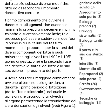
genitale della
della scrofa subisce diverse modifiche,
scrofa (3)
atte ad assecondare il momento
Arredamento
riproduttivo corrente.
sala parto (3)
Il primo cambiamento che avviene è
Baliaggi
durante la
lattogenesi
, cioè quando la
precoci (7)
mammella si prepara a secernere in primis
Baliaggi
colostro
e successivamente
latte
; tale
sistematici (3)
processo può essere suddiviso in due fasi:
Baliaggi tardivi
la prima in cui le cellule del tessuto
(6)
mammario si preparano per la sintesi dei
Il parto e la
diversi componenti del latte (i quali
sua assistenza
arriveranno agli alveoli tra il 90° e il 105°
(8)
giorno di gestazione) e la seconda fase
infertilità (5)
che descrive la sintesi del latte e la sua
Mammella (9)
secrezione in prossimità del parto.
Repropanel (2)
A livello cellulare il maggiore cambiamento
sala parto (2)
avviene al termine della gravidanza,
Scrofa (20)
durante il primo periodo di lattazione
Svezzamento
(detta “
fase colostrale
”), nel quale le
(4)
giunzioni che circondano gli alveoli si
Tecniche di
allargano permettendo la trasudazione del
baliaggio (14)
siero dai capillari agli alveoli (vedi Figura 1);