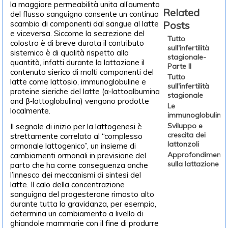
la maggiore permeabilità unita all’aumento
Related
del flusso sanguigno consente un continuo
scambio di componenti dal sangue al latte
Posts
e viceversa. Siccome la secrezione del
Tutto
colostro è di breve durata il contributo
sull'infertilità
sistemico è di qualità rispetto alla
stagionale-
quantità, infatti durante la lattazione il
Parte II
contenuto sierico di molti componenti del
Tutto
latte come lattosio, immunoglobuline e
sull'infertilità
proteine sieriche del latte (α‐lattoalbumina
stagionale
and β‐lattoglobulina) vengono prodotte
Le
localmente.
immunoglobuline
Sviluppo e
Il segnale di inizio per la lattogenesi è
crescita dei
strettamente correlato al “complesso
lattonzoli
ormonale lattogenico”, un insieme di
Approfondimenti
cambiamenti ormonali in previsione del
sulla lattazione
parto che ha come conseguenza anche
l’innesco dei meccanismi di sintesi del
latte. Il calo della concentrazione
sanguigna del progesterone rimasto alto
durante tutta la gravidanza, per esempio,
determina un cambiamento a livello di
ghiandole mammarie con il fine di produrre