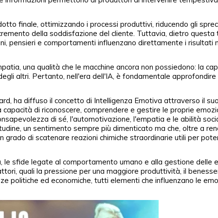
dotto finale, ottimizzando i processi produttivi, riducendo gli sprec
emento della soddisfazione del cliente. Tuttavia, dietro questa 
, pensieri e comportamenti influenzano direttamente i risultati n
empatia, una qualità che le macchine ancora non possiedono: la cap
egli altri. Pertanto, nell'era dell'IA, è fondamentale approfondire 
ard, ha diffuso il concetto di Intelligenza Emotiva attraverso il suo
a capacità di riconoscere, comprendere e gestire le proprie emozi
sapevolezza di sé, l'automotivazione, l'empatia e le abilità socia
atitudine, un sentimento sempre più dimenticato ma che, oltre a ren
in grado di scatenare reazioni chimiche straordinarie utili per pote
tura, le sfide legate al comportamento umano e alla gestione delle 
ori, quali la pressione per una maggiore produttività, il benesse
tezze politiche ed economiche, tutti elementi che influenzano le emo