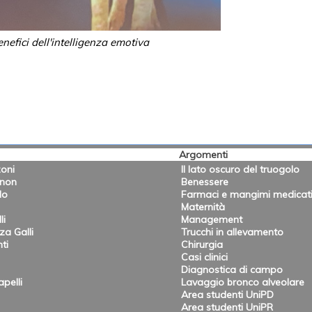
enefici dell'intelligenza emotiva
Argomenti
oni
Il lato oscuro del truogolo
onon
Benessere
lo
Farmaci e mangimi medicat
Maternità
li
Management
a Galli
Trucchi in allevamento
ti
Chirurgia
Casi clinici
Diagnostica di campo
pelli
Lavaggio bronco alveolare
Area studenti UniPD
Area studenti UniPR