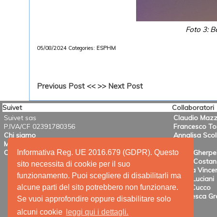
Foto 3: B
05/08/2024
Categories:
ESPHM
Previous Post <<
>> Next Post
Suivet
Collaboratori
Suivet sas
Claudio Mazz
P.IVA/CF 02391780356
Francesco T
Chi siamo
Annalisa Scol
Mission
Informativa Reg. UE 2016.679 (GDPR). Questo
Contatti
Mario Gherpel
Maria Costanz
sito necessita di cookie per il suo
Valeria Vincen
funzionamento. Puoi scegliere di disabilitarli ma
Anna Luciani
alcune parti del sito potrebbero non funzionare.
Irene Cucco
Francesca Gra
Se vuoi approfondire oppure disabilitare solo
alcuni cookie
leggi qui i dettagli.