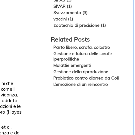
SIPAS (9)
SIVAR (1)
Svezzamento (3)
vaccini (1)
zootecnia di precisione (1)
Related Posts
Parto libero, scrofa, colostro
Gestione e futuro delle scrofe
iperprolifiche
Malattie emergenti
Gestione della riproduzione
Probiotico contro diarrea da Coli
ini che
L’emozione di un reincontro
 come il
avidanza,
i addetti
azioni e le
loro (Hayes
et al.,
nanza e da