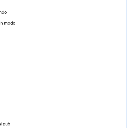
ondo
 in modo
ni può