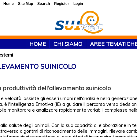
Home
Site Map
Search
Register
Login
HOME
CHI SIAMO
AREE TEMATICH
esterni
LLEVAMENTO SUINICOLO
a produttività dell'allevamento suinicolo
e e velocità, assiste gli esseri umani nell'analisi e nella generazione
 è l'Intelligenza Emotiva (IE) a guidare il percorso verso decisioni
bile monitorare e analizzare rapidamente variabili complesse nell
 alla salute degli animali. Con la sua capacità di elaborazione in t
traverso algoritmi di riconoscimento delle immagini, rilevare cam
te informazioni permettono ai produttori di intervenire tempestiv