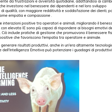
nte da frustrazioni e avversità quotidiane, adattandosi ai camb
che investono nel benessere dei dipendenti e nel loro sviluppo
 qualità, con maggiore redditività e soddisfazione dei clienti, po
come empatia e compassione .
 interazioni positive tra operatori e animali, migliorando il benes
 con elevata IE sono più capaci di rispondere ai bisogni emotivi de
 Ciò include pratiche di gestione che promuovono il benessere fis
i positive che favoriscono l'empatia tra operatore e animale.
enerare risultati produttivi, anche in un'era altamente tecnologic
ne dell'Intelligenza Emotiva può potenziare i guadagni di produttiv