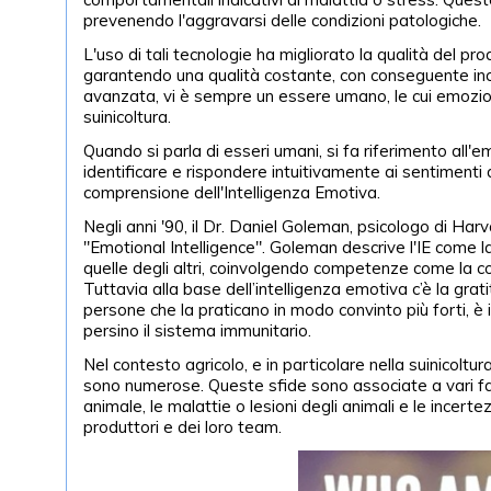
prevenendo l'aggravarsi delle condizioni patologiche.
L'uso di tali tecnologie ha migliorato la qualità del pro
garantendo una qualità costante, con conseguente incr
avanzata, vi è sempre un essere umano, le cui emozioni
suinicoltura.
Quando si parla di esseri umani, si fa riferimento all'
identificare e rispondere intuitivamente ai sentimenti d
comprensione dell'Intelligenza Emotiva.
Negli anni '90, il Dr. Daniel Goleman, psicologo di Harv
"Emotional Intelligence". Goleman descrive l'IE come l
quelle degli altri, coinvolgendo competenze come la con
Tuttavia alla base dell’intelligenza emotiva c’è la gr
persone che la praticano in modo convinto più forti, è 
persino il sistema immunitario.
Nel contesto agricolo, e in particolare nella suinicol
sono numerose. Queste sfide sono associate a vari fatt
animale, le malattie o lesioni degli animali e le incer
produttori e dei loro team.