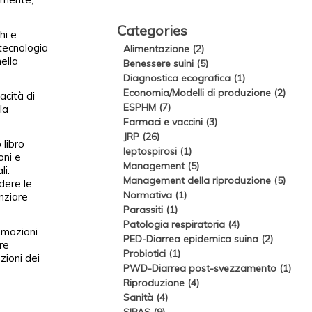
Categories
hi e
tecnologia
Alimentazione (2)
ella
Benessere suini (5)
Diagnostica ecografica (1)
Economia/Modelli di produzione (2)
acità di
ESPHM (7)
la
Farmaci e vaccini (3)
JRP (26)
 libro
leptospirosi (1)
oni e
Management (5)
li.
Management della riproduzione (5)
dere le
Normativa (1)
nziare
Parassiti (1)
Patologia respiratoria (4)
emozioni
PED-Diarrea epidemica suina (2)
re
Probiotici (1)
zioni dei
PWD-Diarrea post-svezzamento (1)
Riproduzione (4)
Sanità (4)