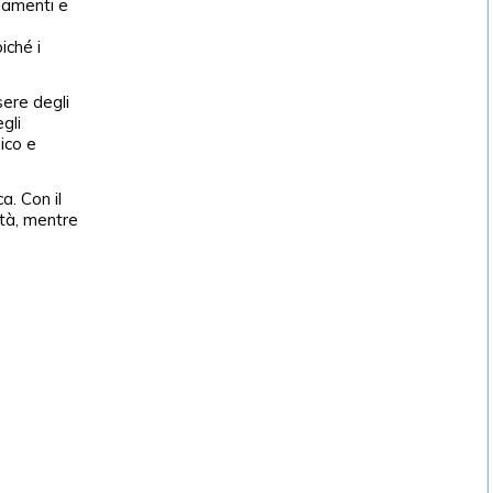
iamenti e
iché i
sere degli
gli
ico e
a. Con il
ità, mentre