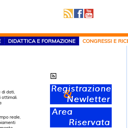
E
DIDATTICA E FORMAZIONE
CONGRESSI E RI
 di dati,
 ottimali.
a
empo reale,
biamenti
amente,