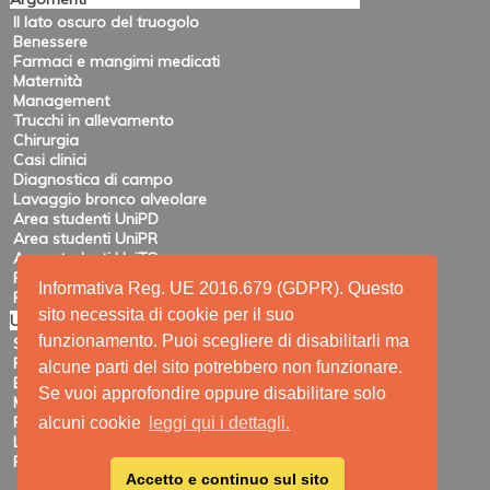
Il lato oscuro del truogolo
Benessere
Farmaci e mangimi medicati
Maternità
Management
Trucchi in allevamento
Chirurgia
Casi clinici
Diagnostica di campo
Lavaggio bronco alveolare
Area studenti UniPD
Area studenti UniPR
Area studenti UniTO
Recensioni di eventi
Informativa Reg. UE 2016.679 (GDPR). Questo
Pubblicazioni e ricerca
sito necessita di cookie per il suo
Utility
funzionamento. Puoi scegliere di disabilitarli ma
Siti amici
Ricerca
alcune parti del sito potrebbero non funzionare.
Elenco feed
Se vuoi approfondire oppure disabilitare solo
Mappa del sito
Registrazione
alcuni cookie
leggi qui i dettagli.
Login
Privacy
Accetto e continuo sul sito