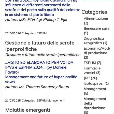
ESPHM 2026… (by Giulia Catellani, DVM)
Influenza di differenti parametri della
scrofa e del parto sulla qualità del colostro
Categories
in un sistema di parto libero
Alimentazione
Autore: MSc ETH Agr Philipp T. Egli
(2)
Benessere suini
(5)
22/06/2026
Categories:
ESPHM
Diagnostica
Gestione e futuro delle scrofe
ecografica (1)
iperprolifiche
Economia/Modelli
di produzione
Gestione e futuro delle scrofe iperprolifiche
(2)
…VISTO ED ELABORATO PER VOI DA
ESPHM (7)
IPVS e ESPHM 2024… (by Daniele
Farmaci e
Favaro)
vaccini (3)
Management and future of hyper-prolific
JRP (26)
sows
leptospirosi (1)
Autore: Mr. Thomas Sønderby Bruun
Management
(5)
Management
21/03/2025
Categories:
ESPHM
Management
della
riproduzione
Malattie emergenti
(5)