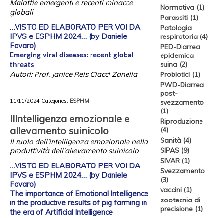
Malattie emergenti e recenti minacce
Normativa (1)
globali
Parassiti (1)
…VISTO ED ELABORATO PER VOI DA
Patologia
IPVS e ESPHM 2024… (by Daniele
respiratoria (4)
Favaro)
PED-Diarrea
epidemica
Emerging viral diseases: recent global
suina (2)
threats
Autori: Prof. Janice Reis Ciacci Zanella
Probiotici (1)
PWD-Diarrea
post-
11/11/2024
Categories:
ESPHM
svezzamento
(1)
IlIntelligenza emozionale e
Riproduzione
allevamento suinicolo
(4)
Sanità (4)
Il ruolo dell'intelligenza emozionale nella
SIPAS (9)
produttività dell'allevamento suinicolo
SIVAR (1)
…VISTO ED ELABORATO PER VOI DA
Svezzamento
IPVS e ESPHM 2024… (by Daniele
(3)
Favaro)
vaccini (1)
The importance of Emotional Intelligence
zootecnia di
in the productive results of pig farming in
precisione (1)
the era of Artificial Intelligence